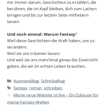
mir immer darum, Geschichten zu erzählen, die
berühren, die im Kopf bleiben, dich zum Lachen
bringen und bis zur letzten Seite mitfiebern
lassen.
Und noch einmal: Warum Fantasy
?
Weil diese Geschichten die Kraft haben, uns zu
verändern.
Weil sie uns träumen lassen.
Und weil sie uns manchmal genau die Zuversicht
geben, die wir im echten Leben brauchen.
K
Autorenalltag
,
Schreiballtag
a
S
fantasy
,
roman
,
schreiben
t
c
Meine neue Website ist live – Ein Zuhause für
e
h
meine Fantasy-Welten
g
l