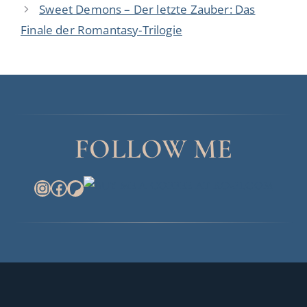
Sweet Demons – Der letzte Zauber: Das
o
a
r
Finale der Romantasy-Trilogie
g
i
w
e
ö
n
r
t
e
r
FOLLOW ME
INSTAGRAM
FACEBOOK
PATREON