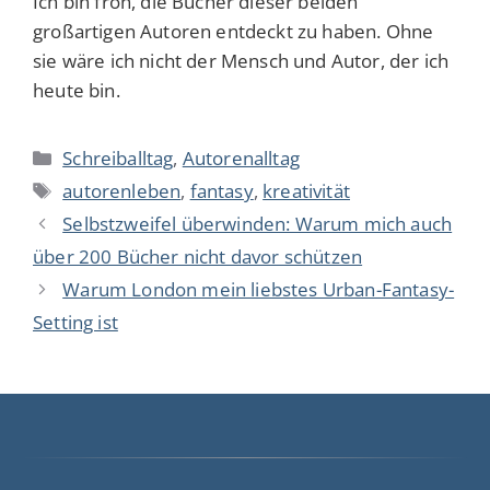
Ich bin froh, die Bücher dieser beiden
großartigen Autoren entdeckt zu haben. Ohne
sie wäre ich nicht der Mensch und Autor, der ich
heute bin.
K
Schreiballtag
,
Autorenalltag
a
S
autorenleben
,
fantasy
,
kreativität
t
c
Selbstzweifel überwinden: Warum mich auch
e
h
über 200 Bücher nicht davor schützen
g
l
Warum London mein liebstes Urban-Fantasy-
o
a
r
Setting ist
g
i
w
e
ö
n
r
t
e
r