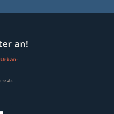
er an!
 Urban-
re als