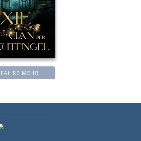
RFAHRE MEHR
AGRAM
EBOOK
ATREON