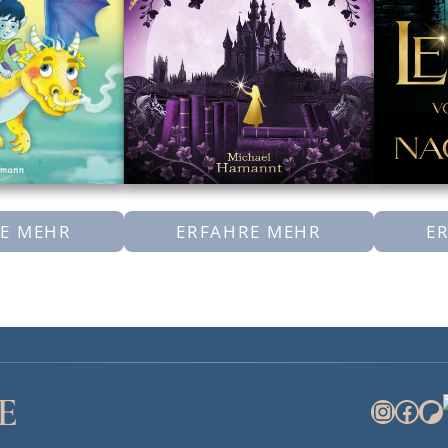
E MEHR
ERFAHRE MEHR
E
E
INST
FAC
P