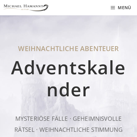
Z
MENÜ
u
m
I
n
h
WEIHNACHTLICHE ABENTEUER
a
Adventskale
l
t
s
nder
p
r
i
n
MYSTERIÖSE FÄLLE · GEHEIMNISVOLLE
g
e
RÄTSEL · WEIHNACHTLICHE STIMMUNG
n